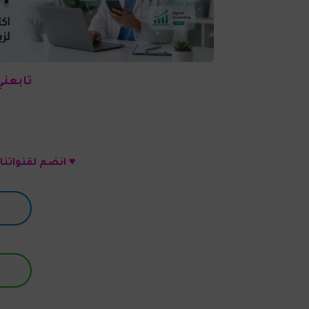
تابعني
♥ انضم لقنواتنا PharmaDay ليصلك كل جديد 