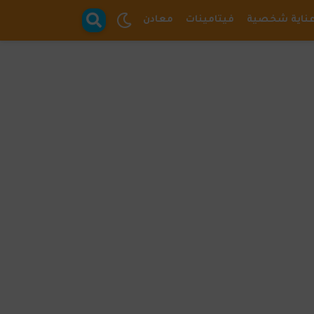
ناية شخصية
فيتامينات
معادن