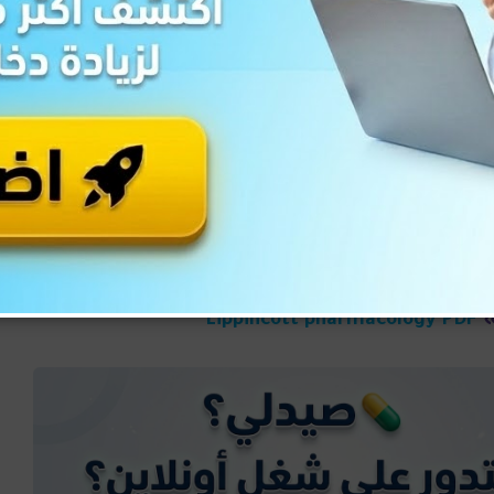
موجودة للتشخيص الطبي باللغة العربية.
pd اضغط هنا
اضغط هنا
Lippincott pharmacology PDF