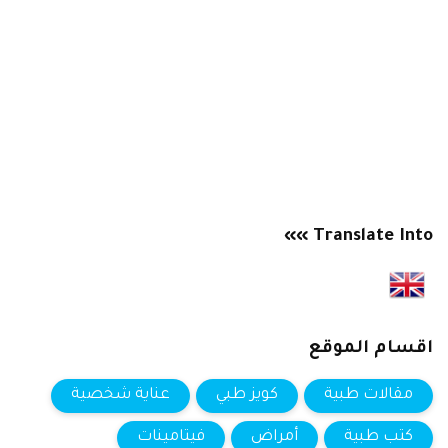
Translate Into »»
اقسام الموقع
مقالات طبية
كويز طبي
عناية شخصية
كتب طبية
أمراض
فيتامينات