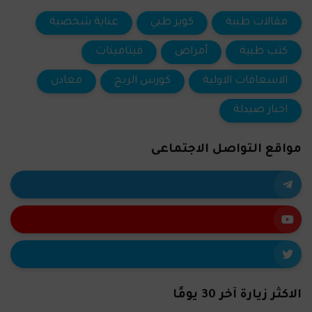
مقالات طبية
كويز طبي
عناية شخصية
كتب طبية
أمراض
فيتامينات
الاسعافات الاولية
كورس الربح
معادن
اخبار صيدلة
مواقع التواصل الاجتماعى
الاكثر زيارة آخر 30 يومًا