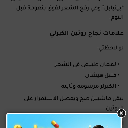
“بينيابل” وهي رفع الشعر لفوق بنعومة قبل
النوم.
علامات نجاح روتين الكيرلي
لو لاحظتي:
لمعان طبيعي في الشعر
قليل هيشان
الكيرلز مرسومة وثابتة
يبقى ماشيين صح ويفضل الاستمرار على
الروتين.
×
الخلاصة