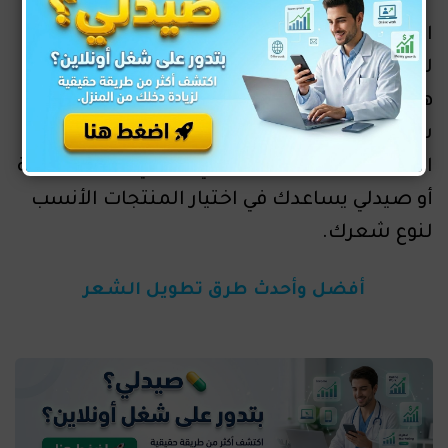
الشعر الكيرلي محتاج اهتمام وترطيب مستمر،
لكن النتيجة بتكون رائعة ومميزة. مع الوقت
هتتعلمي إيه المنتجات والطريقة اللي تناسب
شعرك بالظبط. لو حسيتِ إن الشعر محتاج
استشارة متخصص، تقدري ترجعي لطبيب جلدية
أو صيدلي يساعدك في اختيار المنتجات الأنسب
لنوع شعرك.
أفضل وأحدث طرق تطويل الشعر