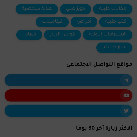
مقالات طبية
كويز طبي
عناية شخصية
كتب طبية
أمراض
فيتامينات
الاسعافات الاولية
كورس الربح
معادن
اخبار صيدلة
مواقع التواصل الاجتماعى
الاكثر زيارة آخر 30 يومًا