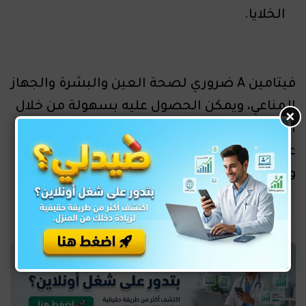
الخلايا.
فيتامين A ضروري لصحة العين والبشرة والجهاز
المناعي، ويمكن الحصول عليه بسهولة من خلال
×
النظام الغذائي أو المكملات عند الحاجة. احرص
على تناوله بانتظام للحفاظ على صحة جسمك
وبشرتك ورؤيتك القوية!
تعرف علي فوائد فيتامين ب vitamin B