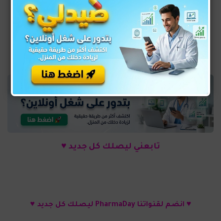
يوجد ايضا كتاب
»»
تعليم قراءة رسم القلب
(مجانا)
ECG Book PDF
تابعني ليصلك كل جديد ♥
♥ انضم لقنواتنا PharmaDay ليصلك كل جديد ♥