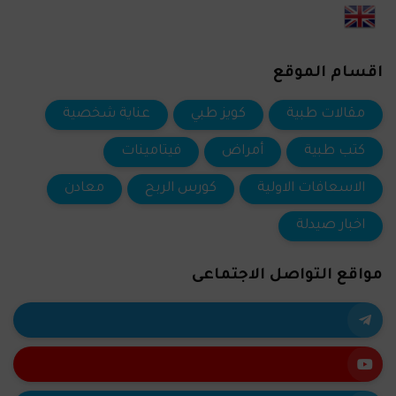
اقسام الموقع
مقالات طبية
كويز طبي
عناية شخصية
كتب طبية
أمراض
فيتامينات
الاسعافات الاولية
كورس الربح
معادن
اخبار صيدلة
مواقع التواصل الاجتماعى