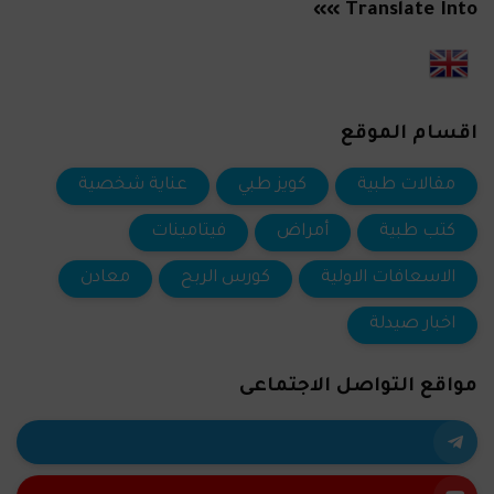
Translate Into »»
اقسام الموقع
مقالات طبية
كويز طبي
عناية شخصية
كتب طبية
أمراض
فيتامينات
الاسعافات الاولية
كورس الربح
معادن
اخبار صيدلة
مواقع التواصل الاجتماعى