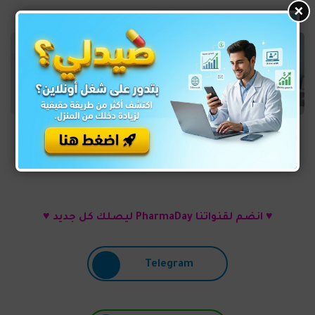
×
تابعني ليصلك كل جديد ♥
♥ انضم لقنواتنا PharmaDay ليصلك كل جديد ♥
Telegram