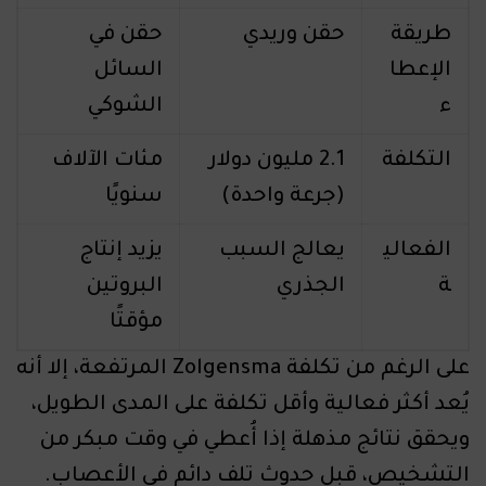
طريقة
حقن وريدي
حقن في
الإعطا
السائل
ء
الشوكي
التكلفة
2.1 مليون دولار
مئات الآلاف
(جرعة واحدة)
سنويًا
الفعالي
يعالج السبب
يزيد إنتاج
ة
الجذري
البروتين
مؤقتًا
على الرغم من تكلفة Zolgensma المرتفعة، إلا أنه
يُعد أكثر فعالية وأقل تكلفة على المدى الطويل،
ويحقق نتائج مذهلة إذا أُعطي في وقت مبكر من
التشخيص، قبل حدوث تلف دائم في الأعصاب.