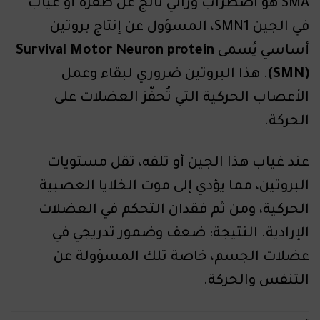
SMA هو اضطراب وراثي ناتج عن طفرة أو غياب
في الجين SMN1، المسؤول عن إنتاج بروتين
أساسي يُسمى
Survival Motor Neuron protein
(SMN)
. هذا البروتين ضروري لبقاء وعمل
الأعصاب الحركية التي تُحفّز العضلات على
الحركة.
عند غياب هذا الجين أو تلفه، تقل مستويات
البروتين، مما يؤدي إلى موت الخلايا العصبية
الحركية، ومن ثم فقدان التحكم في العضلات
الإرادية. النتيجة: ضعف وضمور تدريجي في
عضلات الجسم، خاصة تلك المسؤولة عن
التنفس والحركة.