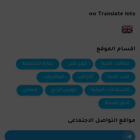
Translate Into »»
اقسام الموقع
مقالات طبية
كويز طبي
عناية شخصية
كتب طبية
أمراض
فيتامينات
الاسعافات الاولية
كورس الربح
معادن
اخبار صيدلة
مواقع التواصل الاجتماعى