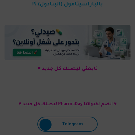
بالباراسيتامول (البنادول) ؟!
تابعني ليصلك كل جديد ♥
♥ انضم لقنواتنا PharmaDay ليصلك كل جديد ♥
Telegram