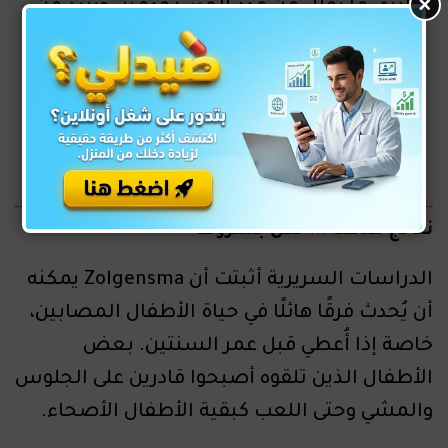
×
نادرة، ما يقلل من عدد المستخدمين ويزيد من
تكلفة الإنتاج.
فعالية طويلة الأمد:
يُعطى لمرة واحدة فقط،
ويعالج السبب الجذري للمرض.
نتائج مذهلة... لكن بشروط
الدراسات السريرية أثبتت أن Zolgensma يمكنه
أن يُحدث فرقًا هائلًا في حياة الأطفال المصابين،
خاصة إذا أُعطي قبل عمر السنتين. بعض
الأطفال الذين تلقوه أصبحوا قادرين على الجلوس
والمشي وحتى اللعب كبقية الأطفال الأصحاء.