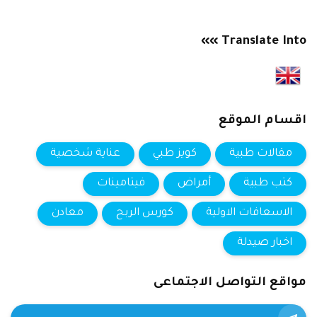
Translate Into »»
اقسام الموقع
مقالات طبية
كويز طبي
عناية شخصية
كتب طبية
أمراض
فيتامينات
الاسعافات الاولية
كورس الربح
معادن
اخبار صيدلة
مواقع التواصل الاجتماعى